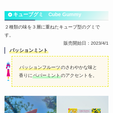
キューブグミ Cube Gummy
２種類の味を３層に重ねたキューブ型のグミで
す。
販売開始日：2023/4/1
パッションミント
パッションフルーツ
のさわやかな味と
香りに
ペパーミント
のアクセントを。