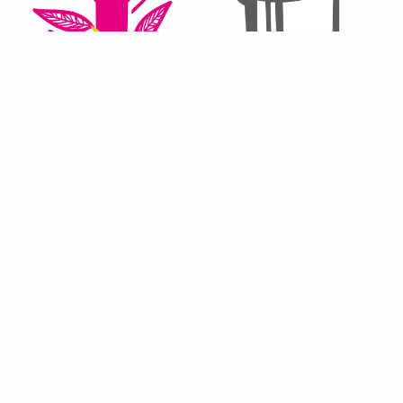
マンゴーレモン
ねっとりとした甘さが特徴の
マンゴー
に
レモン
の酸味を加えたキリリとした
味。