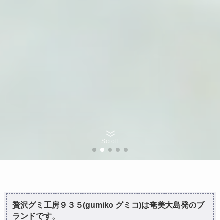
Scroll
贅沢グミ工房９３５(gumiko グミコ)は奄美大島発のブ
ランドです。